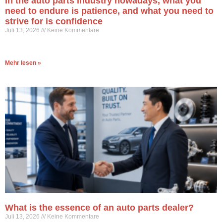
In the auto parts industry nowadays, what you
need to endure is patience, and what you need to
strive for is confidence
Juli 13, 2026
Keine Kommentare
Mehr lesen »
What is the essence of an auto parts dealer?
Juli 13, 2026
Keine Kommentare