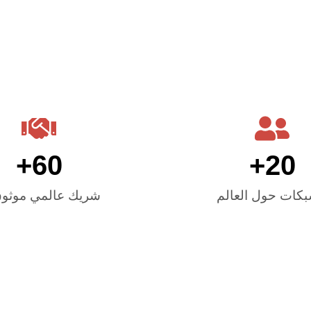
+
60
+
20
بكات حول العالم
شريك عالمي موثوق