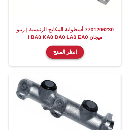
7701206230 أسطوانة المكابح الرئيسية | رينو
ميجان I BA0 KA0 DA0 LA0 EA0
انظر المنتج