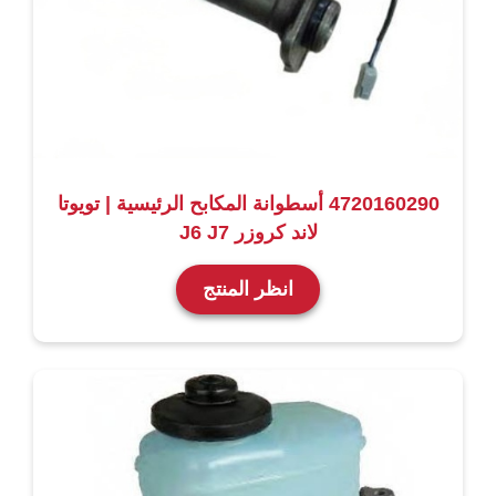
4720160290 أسطوانة المكابح الرئيسية | تويوتا
لاند كروزر J6 J7
انظر المنتج