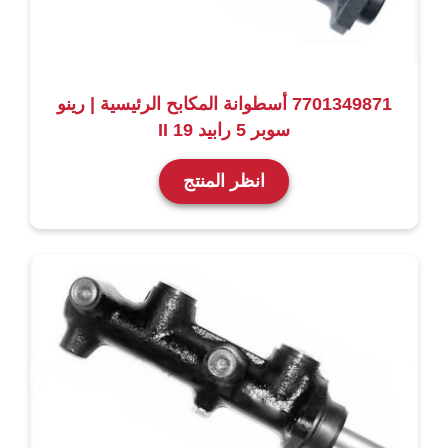
7701349871 أسطوانة المكابح الرئيسية | رينو
سوبر 5 رابيد 19 II
انظر المنتج