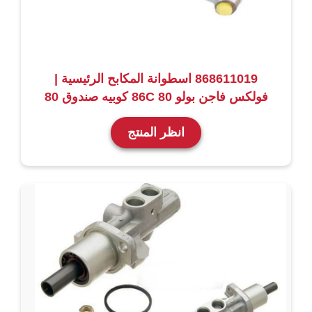
868611019 اسطوانة المكابح الرئيسية |
فولكس فاجن بولو 86C 80 كوبيه صندوق 80
انظر المنتج