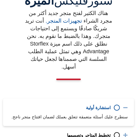
ستورفليكس
الميزة
هناك الكثير لفتح متجر جديد أكثر من
مجرد الشراء
تجهيزات المتجر
.
أنت تريد
شريكًا صادقًا ويستمع إلى احتياجات
متجرك. وهذا بالضبط ما نقوم به. نحن
نطلق على ذلك اسم ميزة Storflex
Advantage وهي تمثل عملية الطلب
السلسة التي صممناها لجعل حياتك
أسهل.
استشارة أولية
سنطرح عليك أسئلة متعمقة تتعلق بعملك لضمان افتتاح متجر ناجح.
تخطيط المتاجر وتصميمها