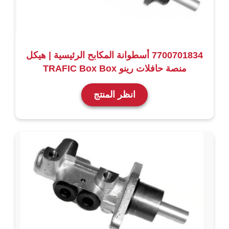
7700701834 أسطوانة المكابح الرئيسية | هيكل
منصة حافلات رينو TRAFIC Box Box
انظر المنتج