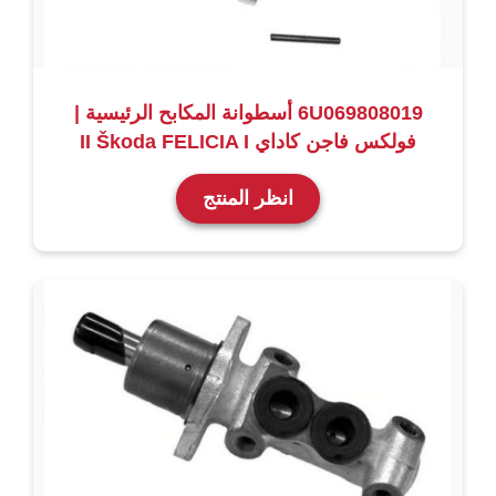
6U069808019 أسطوانة المكابح الرئيسية |
فولكس فاجن كاداي II Škoda FELICIA I
انظر المنتج