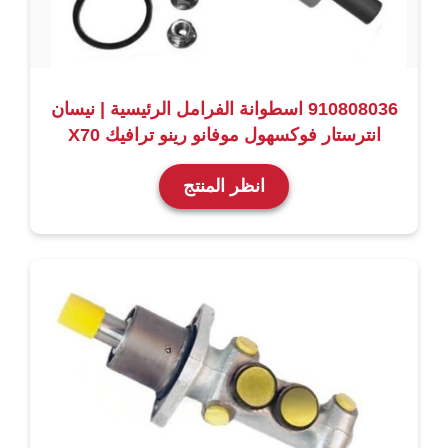
910808036 اسطوانة الفرامل الرئيسية | نيسان
انترستار فوكسهول موفانو رينو ترافيك X70
انظر المنتج