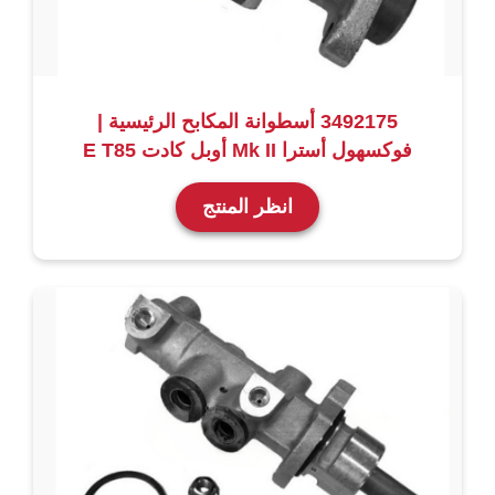
3492175 أسطوانة المكابح الرئيسية |
فوكسهول أسترا Mk II أوبل كادت E T85
انظر المنتج