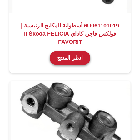
6U061101019 أسطوانة المكابح الرئيسية |
فولكس فاجن كاداي II Škoda FELICIA
FAVORIT
انظر المنتج