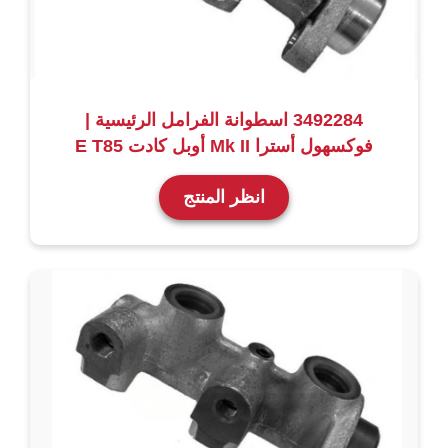
3492284 اسطوانة الفرامل الرئيسية |
فوكسهول أسترا Mk II أوبل كادت E T85
انظر المنتج