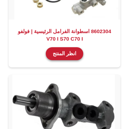
8602304 اسطوانة الفرامل الرئيسية | فولفو
V70 I S70 C70 I
انظر المنتج