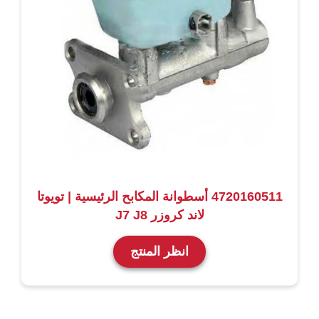
4720160511 أسطوانة المكابح الرئيسية | تويوتا
لاند كروزر J7 J8
انظر المنتج