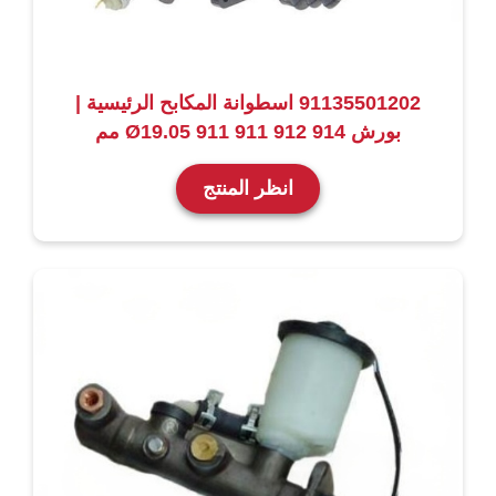
91135501202 اسطوانة المكابح الرئيسية |
بورش 914 912 911 911 Ø19.05 مم
انظر المنتج