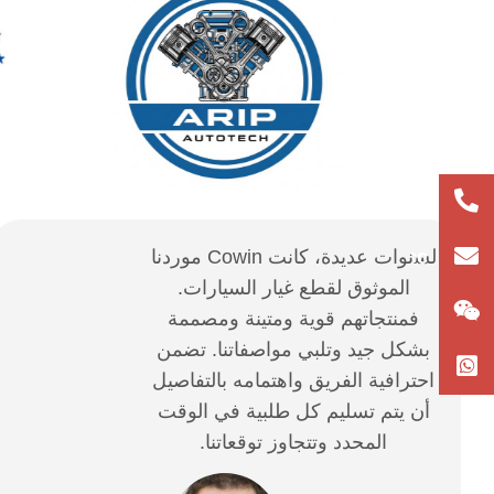
+86-
لسنوات عديدة، كانت Cowin موردنا
connie@cowin.cc
18066461366
الموثوق لقطع غيار السيارات.
فمنتجاتهم قوية ومتينة ومصممة
بشكل جيد وتلبي مواصفاتنا. تضمن
احترافية الفريق واهتمامه بالتفاصيل
أن يتم تسليم كل طلبية في الوقت
المحدد وتتجاوز توقعاتنا.