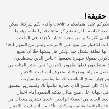
 حقيقة!
أود أن أغتنم هذه الفرصة لأشكركم على اهتمامكم بـ Cowin وأقدم لكم شركتنا. يمكن
يو الخاصة بنا أن تصنيع كل منتج دقيق للغاية، وهو ما
الفني أكثر بكثير من مجرد اختيار الأجزاء. في الوقت
ات للاختيار من بينها على الإنترنت، وليس من السهل اتخاذ
نها مغلفة بشكل جيد، ولكن هل يمكنها حقًا أن تصنع
يذكرني بمقولة شهيرة سمعتها: “الناس الذين يستطيعون
لا يستطيعون فعلها يعلمون الآخرين.” نحن نختبر المئات من
ضل مهاراتنا ومعرفتنا، ستعرف أنك قمت بالاختيار
 جهاز المنتج المناسب لك بما يتناسب مع سيارتك
إذا كان المنتج الذي تختاره مناسباً لك ولسيناريو التطبيق
 النهاية على منتج مثالي يمكنه الصمود أمام اختبار
لدينا العديد من العملاء الراضين. عندما تشتري منتجات من
ي هذه العائلة المتنامية ويمكنك التأكد من أنك قمت بالاختيار