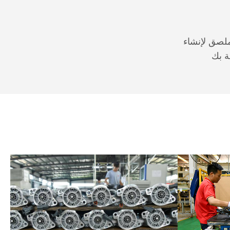
لصق لإنشاء
ة بك