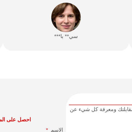
سي** با***
cowin. يسعدني وفريقي مقابلتك ومعرفة كل شيء عن
احصل على المز
الاسم