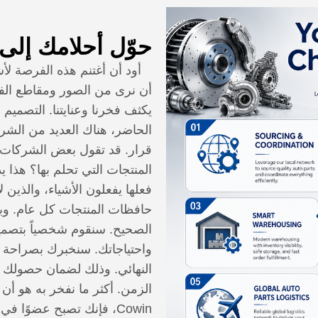
حوّل أحلامك إلى
أن نرى من الصور ومقاطع الفيد
يكثف فخرنا وعنايتنا. التصميم 
الحاضر، هناك العديد من الشرك
قرار. قد تقول بعض الشركات أ
المنتجات التي تحلم بها؟ هذا 
فعلها يفعلون الأشياء، والذين 
حافظات المنتجات كل عام. وبف
الصحيح. سنقوم شخصياً بتصميم
واحتياجاتك. سنخبرك بصراحة ما 
النهائي. وذلك لضمان حصولك في
الزمن. أكثر ما نفخر به هو أن 
Cowin، فإنك تصبح عضوًا ف