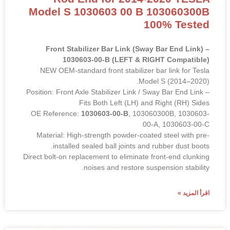
Model S 1030603 00 B 103060300B
100% Tested
Front Stabilizer Bar Link (Sway Bar End Link) –
1030603-00-B (LEFT & RIGHT Compatible)
NEW OEM-standard front stabilizer bar link for Tesla
Model S (2014–2020).
Position: Front Axle Stabilizer Link / Sway Bar End Link –
Fits Both Left (LH) and Right (RH) Sides
OE Reference:
1030603-00-B
, 103060300B, 1030603-
00-A, 1030603-00-C
Material: High-strength powder-coated steel with pre-
installed sealed ball joints and rubber dust boots.
Direct bolt-on replacement to eliminate front-end clunking
noises and restore suspension stability.
اقرأ المزيد »