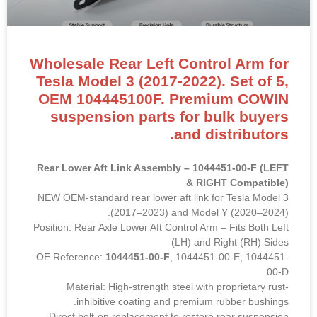
Wholesale Rear Left Control Arm for
Tesla Model 3 (2017-2022). Set of 5,
OEM 104445100F. Premium COWIN
suspension parts for bulk buyers
and distributors.
Rear Lower Aft Link Assembly – 1044451-00-F (LEFT
& RIGHT Compatible)
NEW OEM-standard rear lower aft link for Tesla Model 3
(2017–2023) and Model Y (2020–2024).
Position: Rear Axle Lower Aft Control Arm – Fits Both Left
(LH) and Right (RH) Sides
OE Reference:
1044451-00-F
, 1044451-00-E, 1044451-
00-D
Material: High-strength steel with proprietary rust-
inhibitive coating and premium rubber bushings.
Direct bolt-on replacement to restore rear suspension