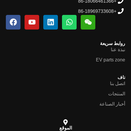
+86-18066461366
+86-18969733608
روابط سريعة
نبذة عنا
EV parts zone
ناف
اتصل بنا
المنتجات
أخبار الصناعة
الموقع