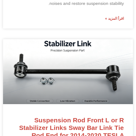
noises and restore suspension stability.
اقرأ المزيد »
Suspension Rod Front L or R
Stabilizer Links Sway Bar Link Tie
Rod End for 2014-2020 TESLA