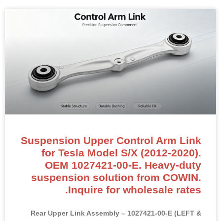
Suspension Upper Control Arm Link
for Tesla Model S/X (2012-2020).
OEM 1027421-00-E. Heavy-duty
suspension solution from COWIN.
Inquire for wholesale rates.
Rear Upper Link Assembly – 1027421-00-E (LEFT &