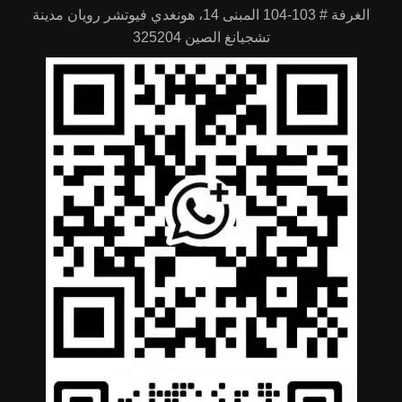
الغرفة # 103-104 المبنى 14، هونغدي فيوتشر رويان مدينة
تشجيانغ الصين 325204