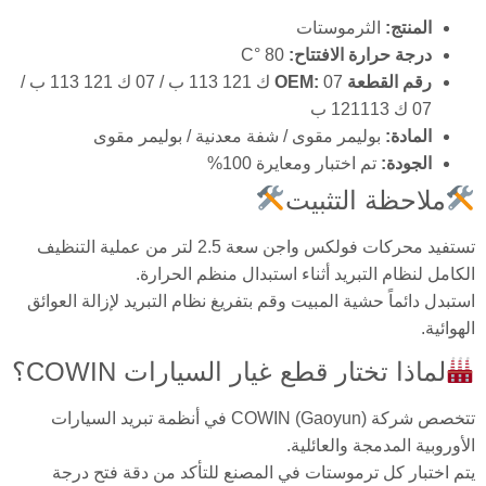
المنتج:
الثرموستات
درجة حرارة الافتتاح:
80 °C
رقم القطعة OEM:
07 ك 121 113 ب / 07 ك 121 113 ب /
07 ك 121113 ب
المادة:
بوليمر مقوى / شفة معدنية / بوليمر مقوى
الجودة:
تم اختبار ومعايرة 100%
ملاحظة التثبيت
تستفيد محركات فولكس واجن سعة 2.5 لتر من عملية التنظيف
الكامل لنظام التبريد أثناء استبدال منظم الحرارة.
استبدل دائماً حشية المبيت وقم بتفريغ نظام التبريد لإزالة العوائق
الهوائية.
لماذا تختار قطع غيار السيارات COWIN؟
تتخصص شركة COWIN (Gaoyun) في أنظمة تبريد السيارات
الأوروبية المدمجة والعائلية.
يتم اختبار كل ترموستات في المصنع للتأكد من دقة فتح درجة