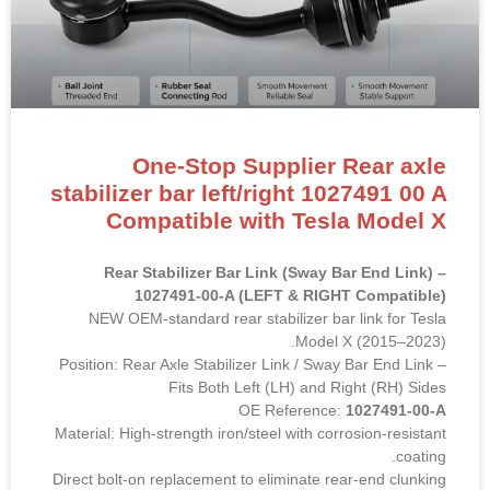
One-Stop Supplier Rear axle
stabilizer bar left/right 1027491 00 A
Compatible with Tesla Model X
Rear Stabilizer Bar Link (Sway Bar End Link) –
1027491-00-A (LEFT & RIGHT Compatible)
NEW OEM-standard rear stabilizer bar link for Tesla
Model X (2015–2023).
Position: Rear Axle Stabilizer Link / Sway Bar End Link –
Fits Both Left (LH) and Right (RH) Sides
OE Reference:
1027491-00-A
Material: High-strength iron/steel with corrosion-resistant
coating.
Direct bolt-on replacement to eliminate rear-end clunking