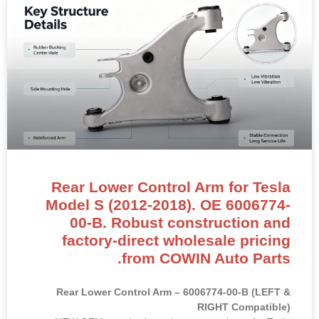
Rear Lower Control Arm for Tesla
Model S (2012-2018). OE 6006774-
00-B. Robust construction and
factory-direct wholesale pricing
from COWIN Auto Parts.
Rear Lower Control Arm – 6006774-00-B (LEFT &
RIGHT Compatible)