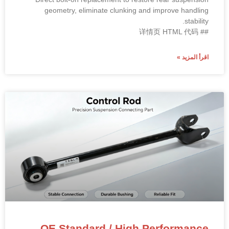
geometry, eliminate clunking and improve handling
stability.
## 详情页 HTML 代码
اقرأ المزيد »
OE Standard / High Performance