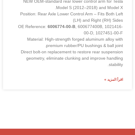
NEW OEM-standard rear lower control arm for Tesla
Model S (2012–2018) and Model X.
Position: Rear Axle Lower Control Arm – Fits Both Left
(LH) and Right (RH) Sides
OE Reference:
6006774-00-B
, 600677400B, 1021416-
00-D, 1027451-00-F
Material: High-strength forged aluminum alloy with
premium rubber/PU bushings & ball joint.
Direct bolt-on replacement to restore rear suspension
geometry, eliminate clunking and improve handling
stability.
اقرأ المزيد »