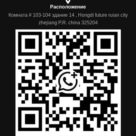
Расположение
Комната # 103-104 здание 14 , Hongdi future ruian city
zhejiang P.R. china 325204