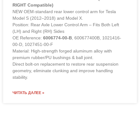
RIGHT Compatible)
NEW OEM-standard rear lower control arm for Tesla
Model S (2012–2018) and Model X.
Position: Rear Axle Lower Control Arm – Fits Both Left
(LH) and Right (RH) Sides
OE Reference:
6006774-00-B
, 600677400B, 1021416-
00-D, 1027451-00-F
Material: High-strength forged aluminum alloy with
premium rubber/PU bushings & ball joint.
Direct bolt-on replacement to restore rear suspension
geometry, eliminate clunking and improve handling
stability.
ЧИТАТЬ ДАЛЕЕ »