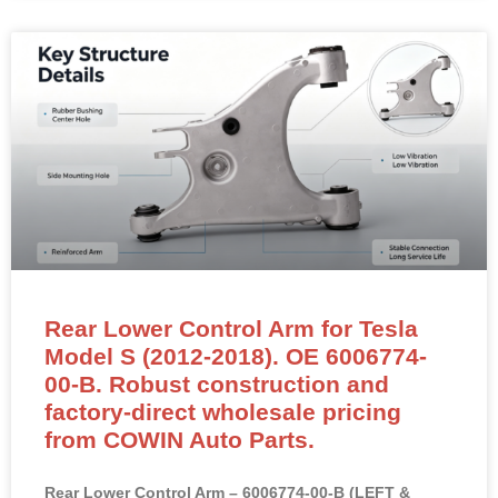
Rear Lower Control Arm for Tesla
Model S (2012-2018). OE 6006774-
00-B. Robust construction and
factory-direct wholesale pricing
from COWIN Auto Parts.
Rear Lower Control Arm – 6006774-00-B (LEFT &