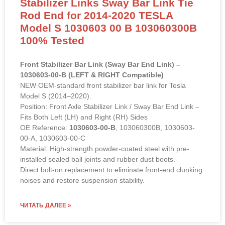
Stabilizer Links Sway Bar Link Tie
Rod End for 2014-2020 TESLA
Model S 1030603 00 B 103060300B
100% Tested
Front Stabilizer Bar Link (Sway Bar End Link) –
1030603-00-B (LEFT & RIGHT Compatible)
NEW OEM-standard front stabilizer bar link for Tesla
Model S (2014–2020).
Position: Front Axle Stabilizer Link / Sway Bar End Link –
Fits Both Left (LH) and Right (RH) Sides
OE Reference:
1030603-00-B
, 103060300B, 1030603-
00-A, 1030603-00-C
Material: High-strength powder-coated steel with pre-
installed sealed ball joints and rubber dust boots.
Direct bolt-on replacement to eliminate front-end clunking
noises and restore suspension stability.
ЧИТАТЬ ДАЛЕЕ »