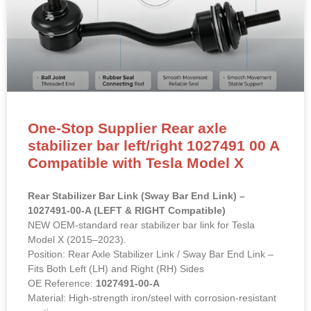
One-Stop Supplier Rear axle
stabilizer bar left/right 1027491 00 A
Compatible with Tesla Model X
Rear Stabilizer Bar Link (Sway Bar End Link) –
1027491-00-A (LEFT & RIGHT Compatible)
NEW OEM-standard rear stabilizer bar link for Tesla
Model X (2015–2023).
Position: Rear Axle Stabilizer Link / Sway Bar End Link –
Fits Both Left (LH) and Right (RH) Sides
OE Reference:
1027491-00-A
Material: High-strength iron/steel with corrosion-resistant