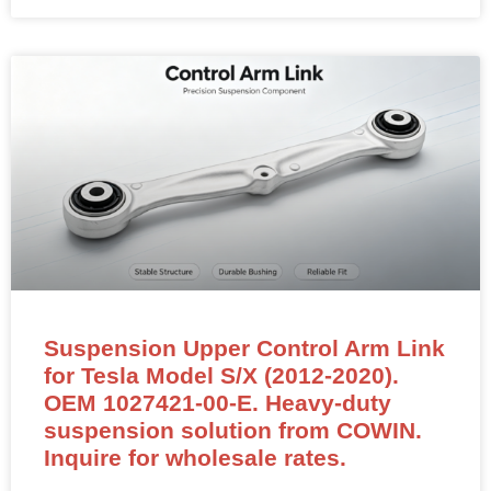
Suspension Upper Control Arm Link
for Tesla Model S/X (2012-2020).
OEM 1027421-00-E. Heavy-duty
suspension solution from COWIN.
Inquire for wholesale rates.